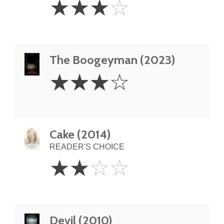
☆
☆
☆
☆
Stars
The Boogeyman (2023)
3
☆
☆
☆
☆
Stars
Cake (2014)
READER'S CHOICE
2
☆
☆
☆
☆
Stars
Devil (2010)