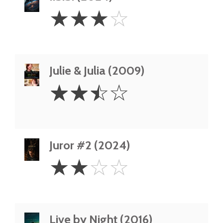
3
☆
☆
☆
☆
Stars
Julie & Julia (2009)
2.5
☆
☆
☆
☆
Stars
Juror #2 (2024)
2
☆
☆
☆
☆
Stars
Live by Night (2016)