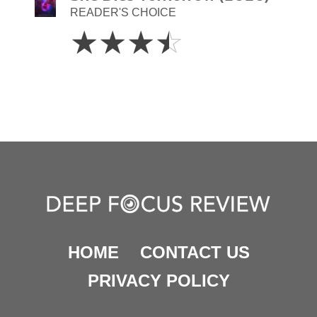
READER'S CHOICE
3.5
☆
☆
☆
☆
Stars
HOME
CONTACT US
PRIVACY POLICY