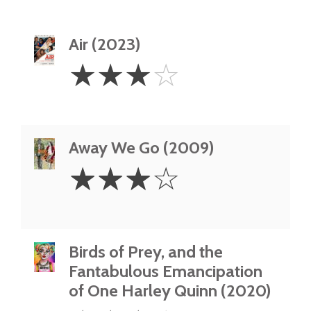
Air (2023)
3
☆
☆
☆
☆
Stars
Away We Go (2009)
3
☆
☆
☆
☆
Stars
Birds of Prey, and the
Fantabulous Emancipation
of One Harley Quinn (2020)
3