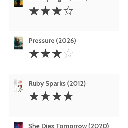
3
☆
☆
☆
☆
Stars
Pressure (2026)
3
☆
☆
☆
☆
Stars
Ruby Sparks (2012)
4
☆
☆
☆
☆
Stars
She Dies Tomorrow (2020)