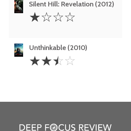
Silent Hill: Revelation (2012)
1
☆
☆
☆
☆
Star
Unthinkable (2010)
2.5
☆
☆
☆
☆
Stars