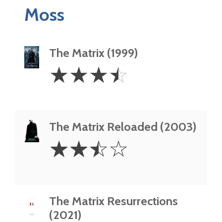
Moss
The Matrix (1999)
3.5
☆
☆
☆
☆
Stars
The Matrix Reloaded (2003)
2.5
☆
☆
☆
☆
Stars
The Matrix Resurrections
(2021)