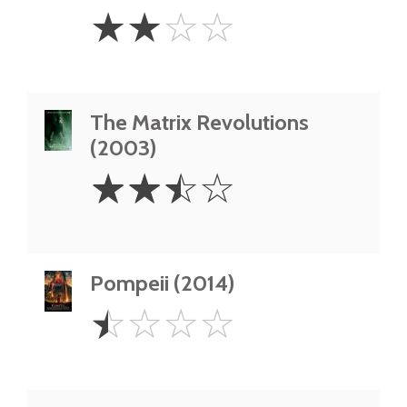
2
☆
☆
☆
☆
Stars
The Matrix Revolutions
(2003)
2.5
☆
☆
☆
☆
Stars
Pompeii (2014)
0.5
☆
☆
☆
☆
Star