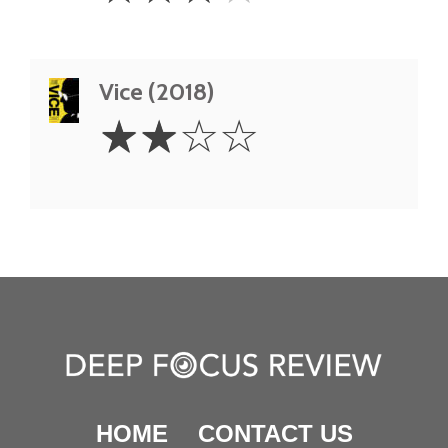
Vice (2018)
2
☆
☆
☆
☆
Stars
HOME
CONTACT US