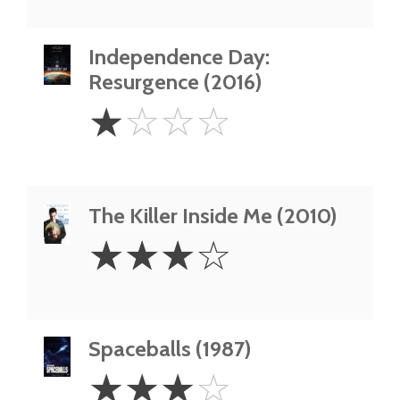
Independence Day:
Resurgence (2016)
1
☆
☆
☆
☆
Star
The Killer Inside Me (2010)
3
☆
☆
☆
☆
Stars
Spaceballs (1987)
3
☆
☆
☆
☆
Stars