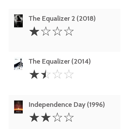
The Equalizer 2 (2018)
1
☆
☆
☆
☆
Star
The Equalizer (2014)
1.5
☆
☆
☆
☆
Stars
Independence Day (1996)
2
☆
☆
☆
☆
Stars