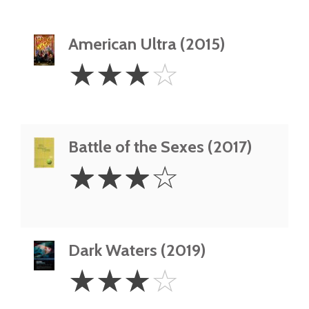
American Ultra (2015)
3
☆
☆
☆
☆
Stars
Battle of the Sexes (2017)
3
☆
☆
☆
☆
Stars
Dark Waters (2019)
3
☆
☆
☆
☆
Stars