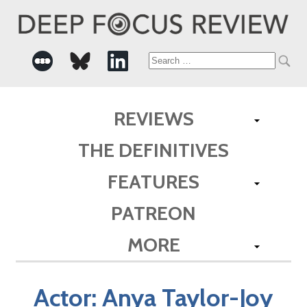
Search
for:
REVIEWS
THE DEFINITIVES
FEATURES
PATREON
MORE
Actor:
Anya Taylor-Joy