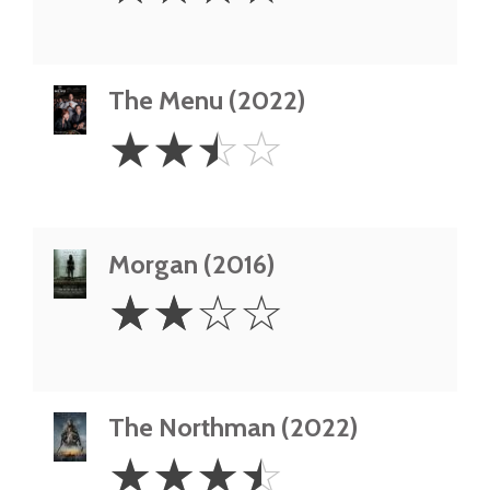
The Menu (2022)
2.5
☆
☆
☆
☆
Stars
Morgan (2016)
2
☆
☆
☆
☆
Stars
The Northman (2022)
3.5
☆
☆
☆
☆
Stars