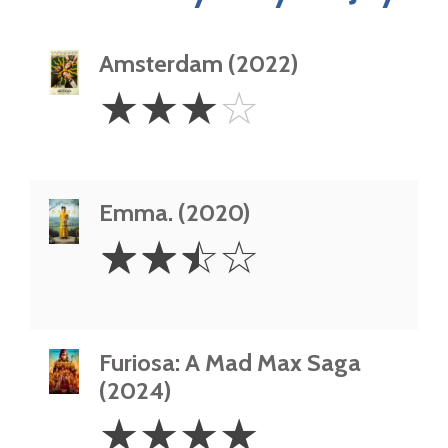
Amsterdam (2022)
3
☆
☆
☆
☆
Stars
Emma. (2020)
2.5
☆
☆
☆
☆
Stars
Furiosa: A Mad Max Saga
(2024)
4
☆
☆
☆
☆
Stars