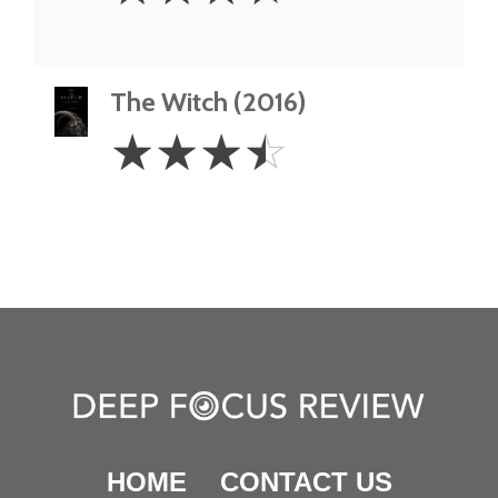
The Witch (2016)
3.5
☆
☆
☆
☆
Stars
HOME
CONTACT US