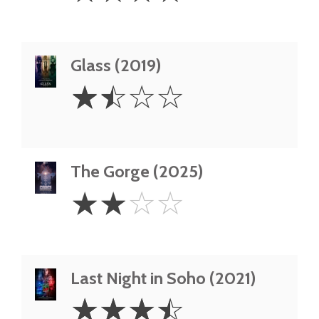
Glass (2019)
1.5
☆
☆
☆
☆
Stars
The Gorge (2025)
2
☆
☆
☆
☆
Stars
Last Night in Soho (2021)
3.5
☆
☆
☆
☆
Stars