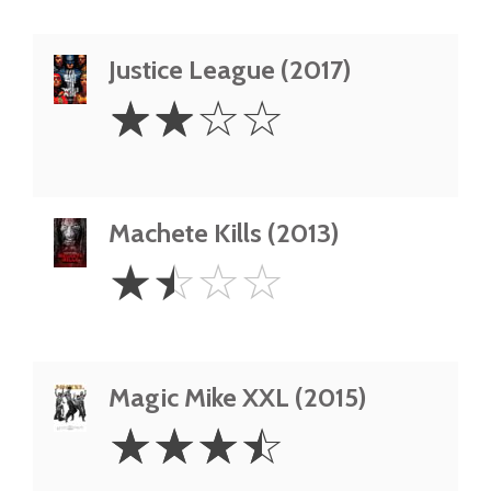
Justice League (2017)
2
☆
☆
☆
☆
Stars
Machete Kills (2013)
1.5
☆
☆
☆
☆
Stars
Magic Mike XXL (2015)
3.5
☆
☆
☆
☆
Stars