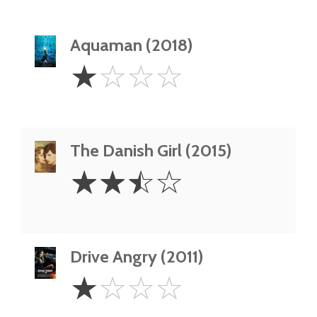
Aquaman (2018)
1
☆
☆
☆
☆
Star
The Danish Girl (2015)
2.5
☆
☆
☆
☆
Stars
Drive Angry (2011)
1
☆
☆
☆
☆
Star