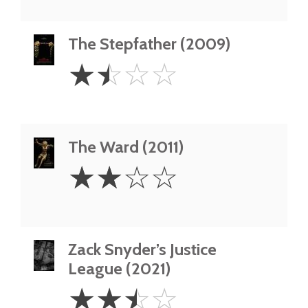
The Stepfather (2009)
1.5
☆
☆
☆
☆
Stars
The Ward (2011)
2
☆
☆
☆
☆
Stars
Zack Snyder’s Justice
League (2021)
2.5
☆
☆
☆
☆
Stars