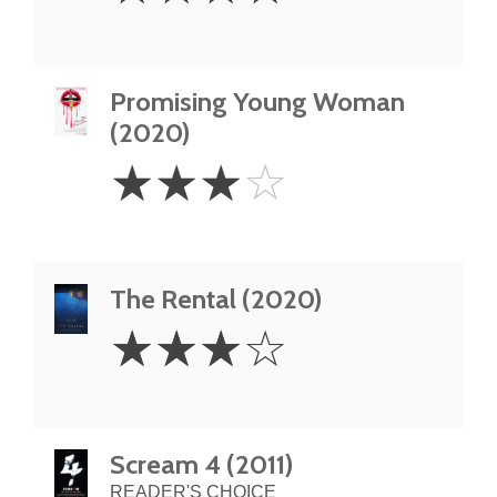
Promising Young Woman
(2020)
3
☆
☆
☆
☆
Stars
The Rental (2020)
3
☆
☆
☆
☆
Stars
Scream 4 (2011)
READER'S CHOICE