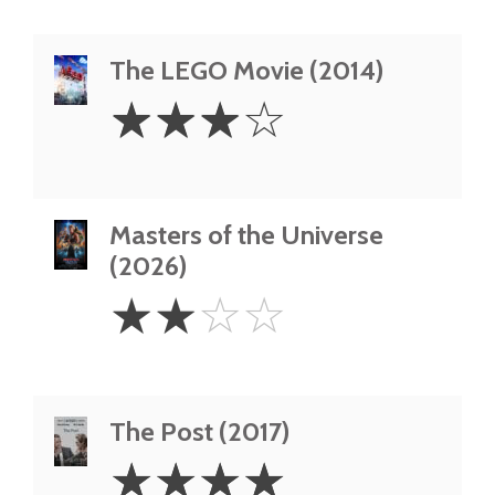
The LEGO Movie (2014)
3
☆
☆
☆
☆
Stars
Masters of the Universe
(2026)
2
☆
☆
☆
☆
Stars
The Post (2017)
4
☆
☆
☆
☆
Stars