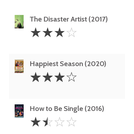
The Disaster Artist (2017)
3
☆
☆
☆
☆
Stars
Happiest Season (2020)
3
☆
☆
☆
☆
Stars
How to Be Single (2016)
1.5
☆
☆
☆
☆
Stars