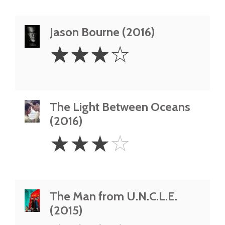
Jason Bourne (2016)
3
☆
☆
☆
☆
Stars
The Light Between Oceans
(2016)
3
☆
☆
☆
☆
Stars
The Man from U.N.C.L.E.
(2015)
3