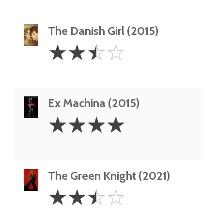
The Danish Girl (2015)
2.5
☆
☆
☆
☆
Stars
Ex Machina (2015)
4
☆
☆
☆
☆
Stars
The Green Knight (2021)
2.5
☆
☆
☆
☆
Stars