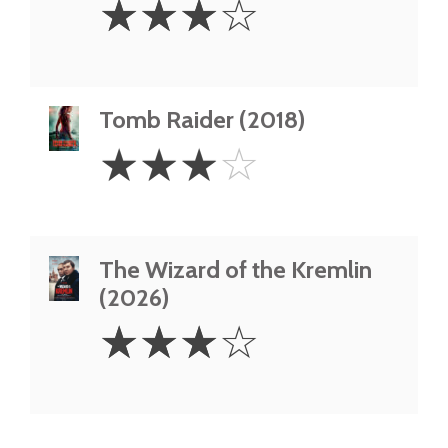
☆
☆
☆
☆
Stars
Tomb Raider (2018)
3
☆
☆
☆
☆
Stars
The Wizard of the Kremlin
(2026)
3
☆
☆
☆
☆
Stars