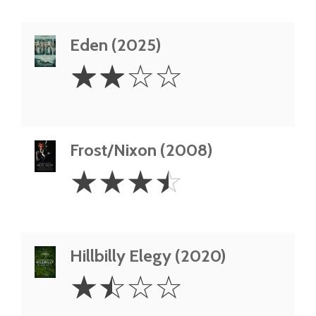
Eden (2025)
2
☆
☆
☆
☆
Stars
Frost/Nixon (2008)
3.5
☆
☆
☆
☆
Stars
Hillbilly Elegy (2020)
1.5
☆
☆
☆
☆
Stars