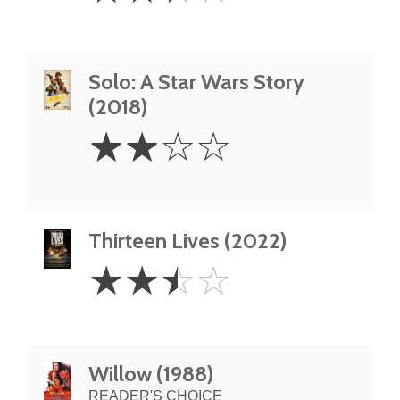
Solo: A Star Wars Story
(2018)
2
☆
☆
☆
☆
Stars
Thirteen Lives (2022)
2.5
☆
☆
☆
☆
Stars
Willow (1988)
READER'S CHOICE