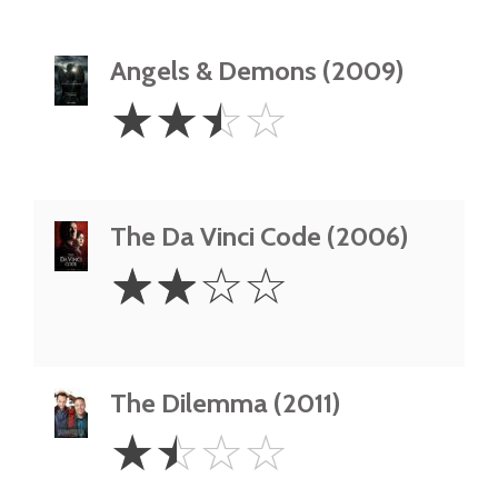
Angels & Demons (2009)
2.5
☆
☆
☆
☆
Stars
The Da Vinci Code (2006)
2
☆
☆
☆
☆
Stars
The Dilemma (2011)
1.5
☆
☆
☆
☆
Stars