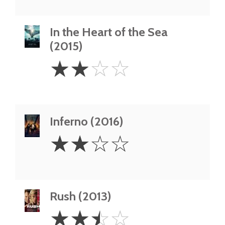
In the Heart of the Sea
(2015)
2
☆
☆
☆
☆
Stars
Inferno (2016)
2
☆
☆
☆
☆
Stars
Rush (2013)
2.5
☆
☆
☆
☆
Stars