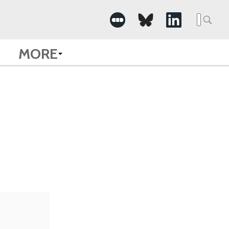
Searc
for:
MORE