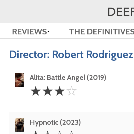
REVIEWS
THE DEFINITIVE
Director:
Robert Rodriguez
Alita: Battle Angel (2019)
3
☆
☆
☆
☆
Stars
Hypnotic (2023)
1.5