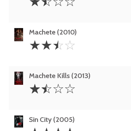
☆
☆
☆
☆
Stars
Machete (2010)
2.5
☆
☆
☆
☆
Stars
Machete Kills (2013)
1.5
☆
☆
☆
☆
Stars
Sin City (2005)
4