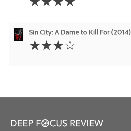
☆
☆
☆
☆
Stars
Sin City: A Dame to Kill For (2014)
3
☆
☆
☆
☆
Stars