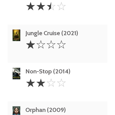
2.5
☆
☆
☆
☆
Stars
Jungle Cruise (2021)
1
☆
☆
☆
☆
Star
Non-Stop (2014)
2
☆
☆
☆
☆
Stars
Orphan (2009)