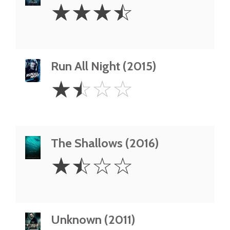
3.5
☆
☆
☆
☆
Stars
Run All Night (2015)
1.5
☆
☆
☆
☆
Stars
The Shallows (2016)
1.5
☆
☆
☆
☆
Stars
Unknown (2011)