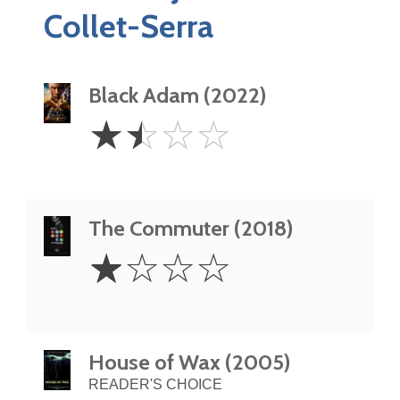
Collet-Serra
Black Adam (2022)
1.5
☆
☆
☆
☆
Stars
The Commuter (2018)
1
☆
☆
☆
☆
Star
House of Wax (2005)
READER'S CHOICE