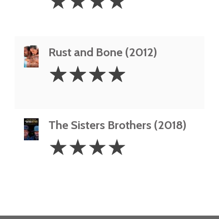
☆
☆
☆
☆
Stars
Rust and Bone (2012)
4
☆
☆
☆
☆
Stars
The Sisters Brothers (2018)
4
☆
☆
☆
☆
Stars