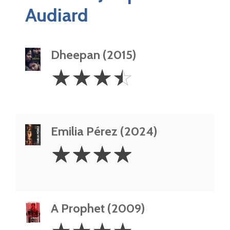
Audiard
Dheepan (2015)
3.5
☆
☆
☆
☆
Stars
Emilia Pérez (2024)
4
☆
☆
☆
☆
Stars
A Prophet (2009)
4