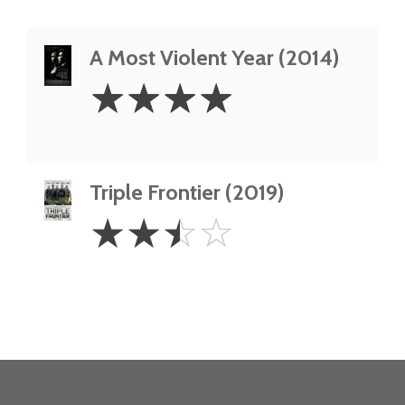
A Most Violent Year (2014)
4
☆
☆
☆
☆
Stars
Triple Frontier (2019)
2.5
☆
☆
☆
☆
Stars