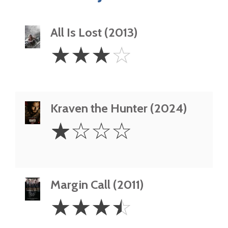
All Is Lost (2013)
3
☆
☆
☆
☆
Stars
Kraven the Hunter (2024)
1
☆
☆
☆
☆
Star
Margin Call (2011)
3.5
☆
☆
☆
☆
Stars