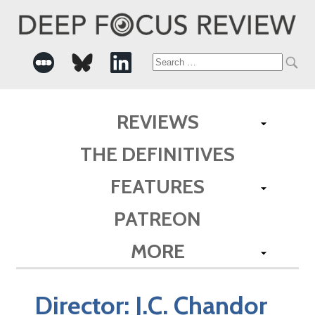
Search
for:
REVIEWS
THE DEFINITIVES
FEATURES
PATREON
MORE
Director:
J.C. Chandor