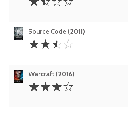
☆
☆
☆
☆
Stars
Source Code (2011)
2.5
☆
☆
☆
☆
Stars
Warcraft (2016)
3
☆
☆
☆
☆
Stars