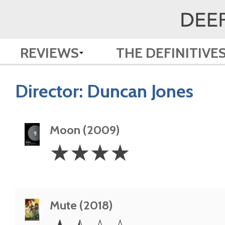
REVIEWS
THE DEFINITIVE
Director:
Duncan Jones
Moon (2009)
4
☆
☆
☆
☆
Stars
Mute (2018)
1.5