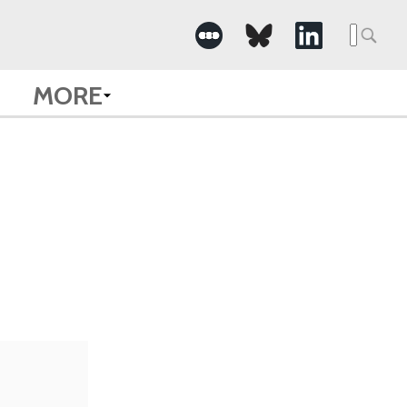
Searc
for:
MORE