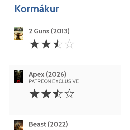
Kormákur
2 Guns (2013)
2.5
☆
☆
☆
☆
Stars
Apex (2026)
PATREON EXCLUSIVE
2.5
☆
☆
☆
☆
Stars
Beast (2022)