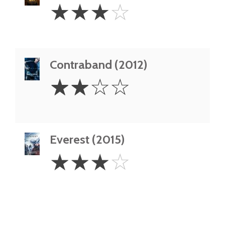
3
☆
☆
☆
☆
Stars
Contraband (2012)
2
☆
☆
☆
☆
Stars
Everest (2015)
3
☆
☆
☆
☆
Stars