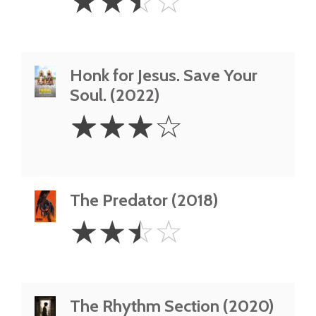
☆
☆
☆
☆
Stars
Honk for Jesus. Save Your
Soul. (2022)
3
☆
☆
☆
☆
Stars
The Predator (2018)
2.5
☆
☆
☆
☆
Stars
The Rhythm Section (2020)