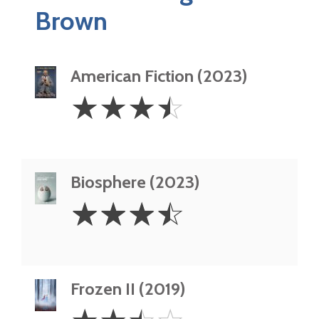
Brown
American Fiction (2023)
3.5
☆
☆
☆
☆
Stars
Biosphere (2023)
3.5
☆
☆
☆
☆
Stars
Frozen II (2019)
2.5