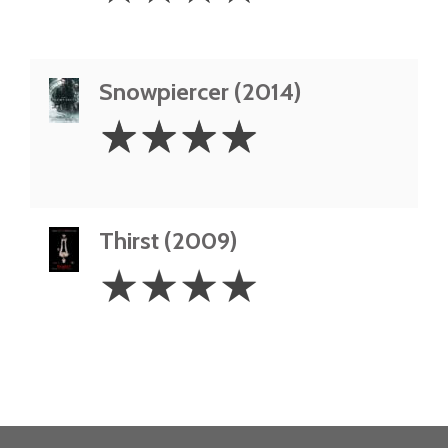
Snowpiercer (2014)
4
☆
☆
☆
☆
Stars
Thirst (2009)
4
☆
☆
☆
☆
Stars