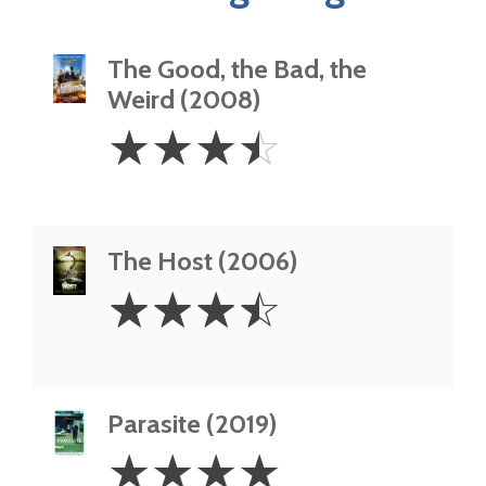
The Good, the Bad, the
Weird (2008)
3.5
☆
☆
☆
☆
Stars
The Host (2006)
3.5
☆
☆
☆
☆
Stars
Parasite (2019)
4
☆
☆
☆
☆
Stars