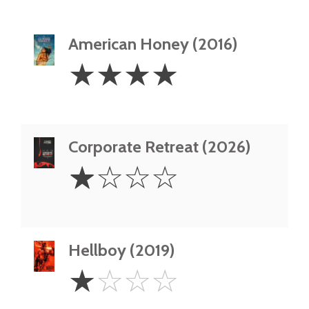
American Honey (2016)
4
☆
☆
☆
☆
Stars
Corporate Retreat (2026)
1
☆
☆
☆
☆
Star
Hellboy (2019)
1
☆
☆
☆
☆
Star