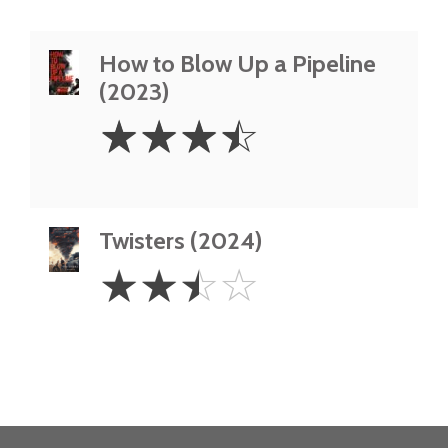
How to Blow Up a Pipeline
(2023)
3.5
☆
☆
☆
☆
Stars
Twisters (2024)
2.5
☆
☆
☆
☆
Stars