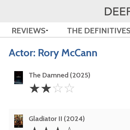
REVIEWS
THE DEFINITIVE
Actor:
Rory McCann
The Damned (2025)
2
☆
☆
☆
☆
Stars
Gladiator II (2024)
3