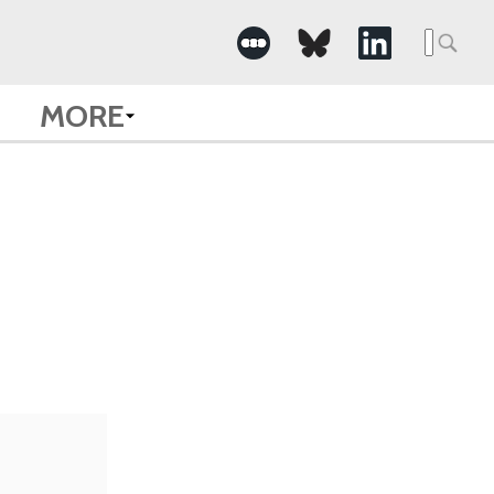
Searc
for:
MORE