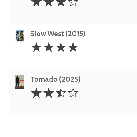
☆
☆
☆
☆
Stars
Slow West (2015)
4
☆
☆
☆
☆
Stars
Tornado (2025)
2.5
☆
☆
☆
☆
Stars