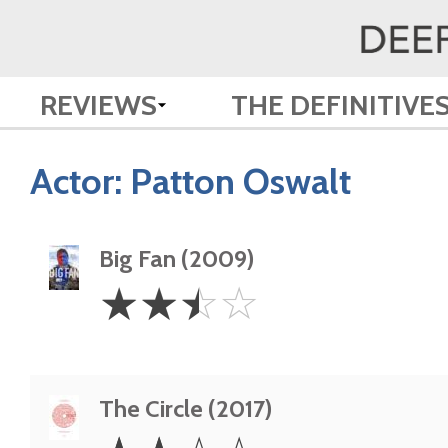
REVIEWS
THE DEFINITIVE
Actor:
Patton Oswalt
Big Fan (2009)
2.5
☆
☆
☆
☆
Stars
The Circle (2017)
2