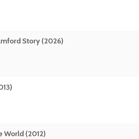
amford Story (2026)
013)
he World (2012)