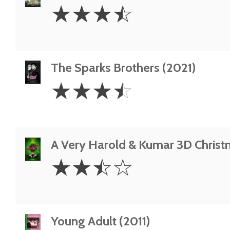
3.5
☆
☆
☆
☆
Stars
The Sparks Brothers (2021)
3.5
☆
☆
☆
☆
Stars
A Very Harold & Kumar 3D Christ
2.5
☆
☆
☆
☆
Stars
Young Adult (2011)