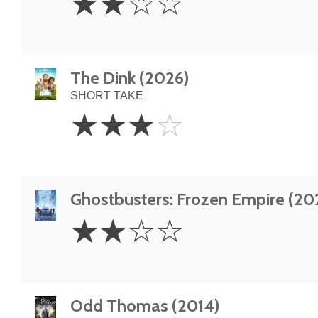
☆
☆
☆
☆
Stars
The Dink (2026)
SHORT TAKE
3
☆
☆
☆
☆
Stars
Ghostbusters: Frozen Empire (20
2
☆
☆
☆
☆
Stars
Odd Thomas (2014)