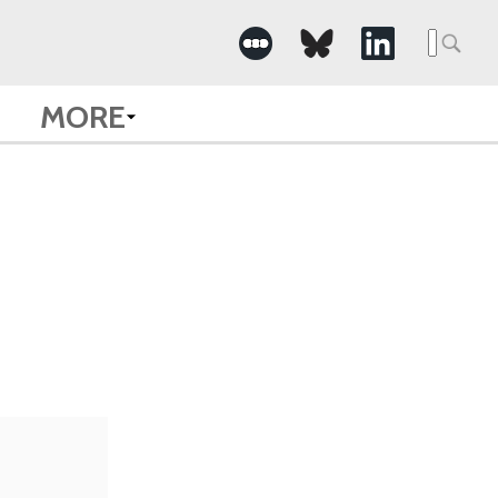
Searc
for:
MORE