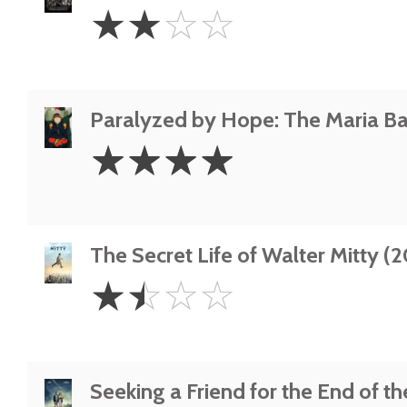
2
☆
☆
☆
☆
Stars
Paralyzed by Hope: The Maria B
4
☆
☆
☆
☆
Stars
The Secret Life of Walter Mitty (2
1.5
☆
☆
☆
☆
Stars
Seeking a Friend for the End of t