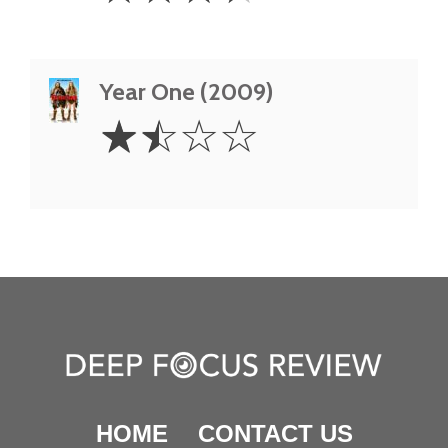
Year One (2009)
1.5
☆
☆
☆
☆
Stars
HOME
CONTACT US