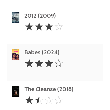
2012 (2009)
3
☆
☆
☆
☆
Stars
Babes (2024)
3
☆
☆
☆
☆
Stars
The Cleanse (2018)
1.5
☆
☆
☆
☆
Stars