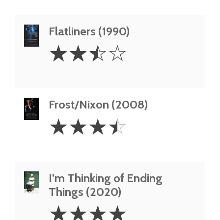
Flatliners (1990)
2.5
☆
☆
☆
☆
Stars
Frost/Nixon (2008)
3.5
☆
☆
☆
☆
Stars
I’m Thinking of Ending
Things (2020)
4
☆
☆
☆
☆
Stars