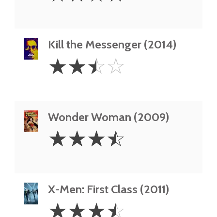
Kill the Messenger (2014)
2.5
☆
☆
☆
☆
Stars
Wonder Woman (2009)
3.5
☆
☆
☆
☆
Stars
X-Men: First Class (2011)
3.5
☆
☆
☆
☆
Stars