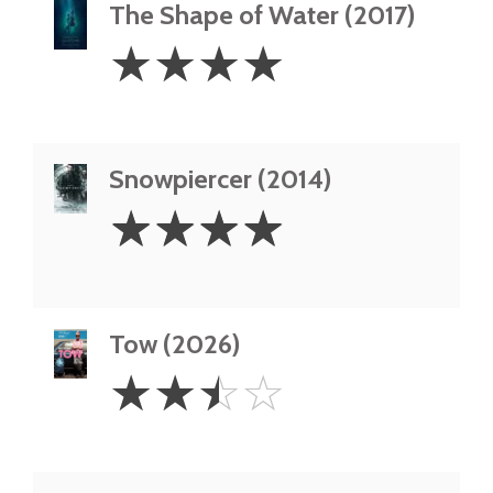
The Shape of Water (2017)
4
☆
☆
☆
☆
Stars
Snowpiercer (2014)
4
☆
☆
☆
☆
Stars
Tow (2026)
2.5
☆
☆
☆
☆
Stars