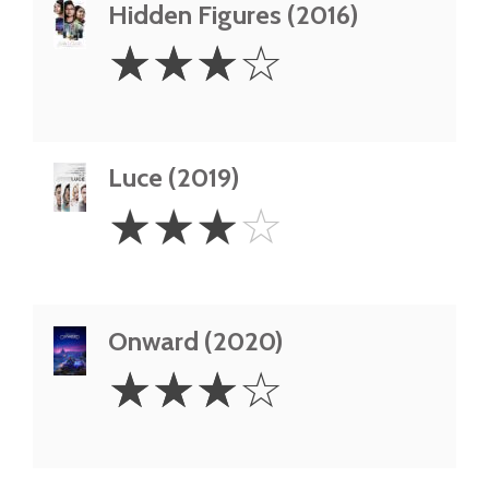
Hidden Figures (2016)
3
☆
☆
☆
☆
Stars
Luce (2019)
3
☆
☆
☆
☆
Stars
Onward (2020)
3
☆
☆
☆
☆
Stars