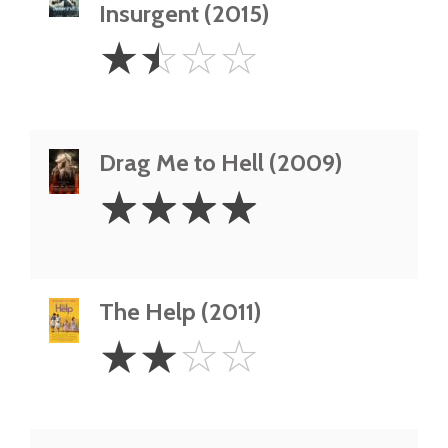
Insurgent (2015)
1.5
☆
☆
☆
☆
Stars
Drag Me to Hell (2009)
4
☆
☆
☆
☆
Stars
The Help (2011)
2
☆
☆
☆
☆
Stars