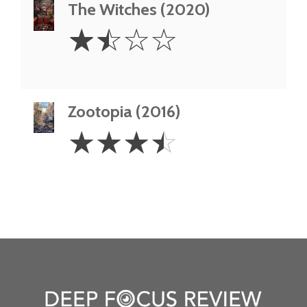
The Witches (2020)
1.5
☆
☆
☆
☆
Stars
Zootopia (2016)
3.5
☆
☆
☆
☆
Stars