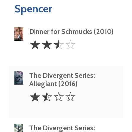
Spencer
Dinner for Schmucks (2010)
2.5
☆
☆
☆
☆
Stars
The Divergent Series:
Allegiant (2016)
1.5
☆
☆
☆
☆
Stars
The Divergent Series: