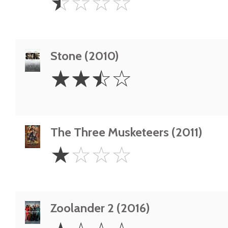
☆
☆
☆
☆
Star
Stone (2010)
2.5
☆
☆
☆
☆
Stars
The Three Musketeers (2011)
1
☆
☆
☆
☆
Star
Zoolander 2 (2016)
1