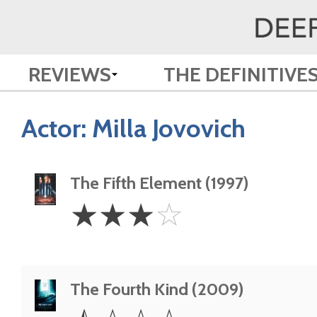
REVIEWS
THE DEFINITIVE
Actor:
Milla Jovovich
The Fifth Element (1997)
3
☆
☆
☆
☆
Stars
The Fourth Kind (2009)
0.5