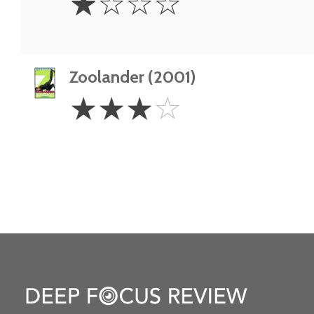
☆
☆
☆
☆
Star
Zoolander (2001)
3
☆
☆
☆
☆
Stars