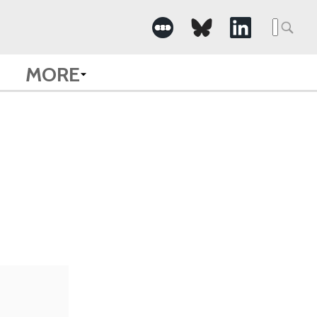
Searc
for:
MORE