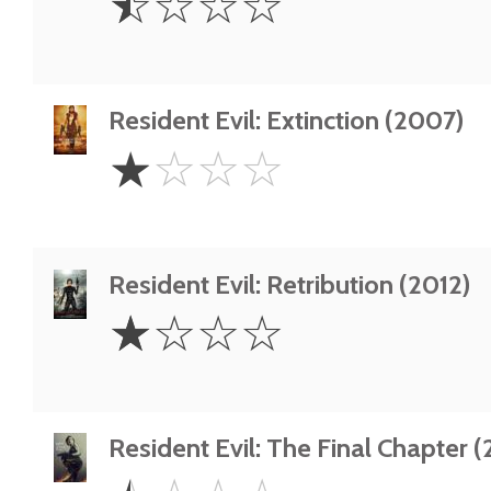
☆
☆
☆
☆
Star
Resident Evil: Extinction (2007)
1
☆
☆
☆
☆
Star
Resident Evil: Retribution (2012)
1
☆
☆
☆
☆
Star
Resident Evil: The Final Chapter (
0.5