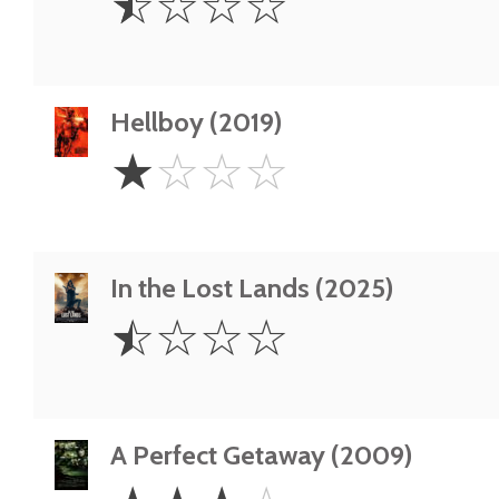
☆
☆
☆
☆
Star
Hellboy (2019)
1
☆
☆
☆
☆
Star
In the Lost Lands (2025)
0.5
☆
☆
☆
☆
Star
A Perfect Getaway (2009)
3