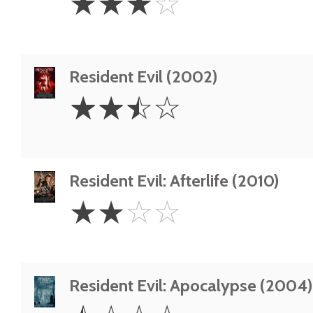
☆
☆
☆
☆
Stars
Resident Evil (2002)
2.5
☆
☆
☆
☆
Stars
Resident Evil: Afterlife (2010)
2
☆
☆
☆
☆
Stars
Resident Evil: Apocalypse (2004)
0.5