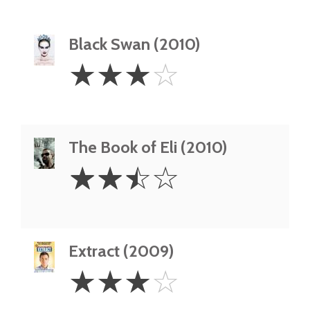
Black Swan (2010)
3
☆
☆
☆
☆
Stars
The Book of Eli (2010)
2.5
☆
☆
☆
☆
Stars
Extract (2009)
3
☆
☆
☆
☆
Stars