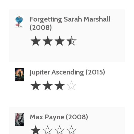
Forgetting Sarah Marshall
(2008)
3.5
☆
☆
☆
☆
Stars
Jupiter Ascending (2015)
3
☆
☆
☆
☆
Stars
Max Payne (2008)
1
☆
☆
☆
☆
Star