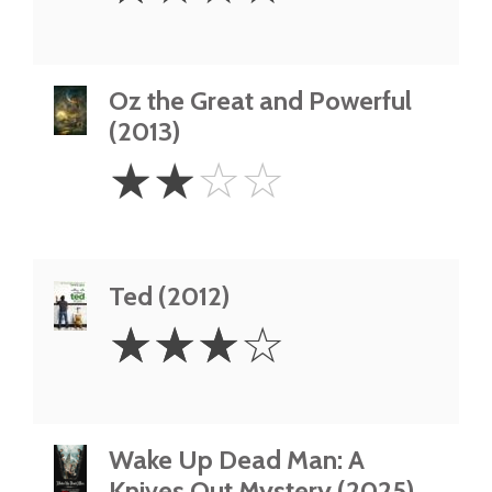
Oz the Great and Powerful
(2013)
2
☆
☆
☆
☆
Stars
Ted (2012)
3
☆
☆
☆
☆
Stars
Wake Up Dead Man: A
Knives Out Mystery (2025)