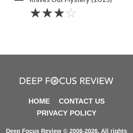
3
☆
☆
☆
☆
Stars
HOME
CONTACT US
PRIVACY POLICY
Deep Focus Review © 2006-2026. All rights