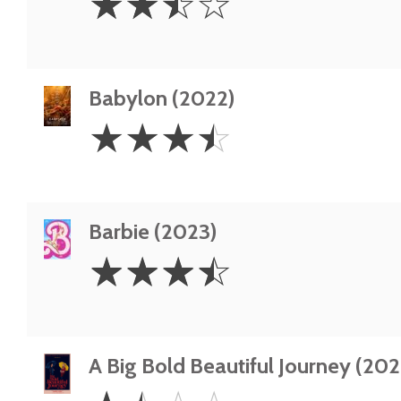
☆
☆
☆
☆
Stars
Babylon (2022)
3.5
☆
☆
☆
☆
Stars
Barbie (2023)
3.5
☆
☆
☆
☆
Stars
A Big Bold Beautiful Journey (202
1.5