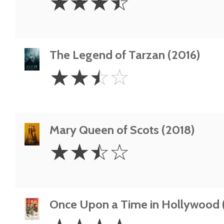
☆
☆
☆
☆
Stars
The Legend of Tarzan (2016)
2.5
☆
☆
☆
☆
Stars
Mary Queen of Scots (2018)
2.5
☆
☆
☆
☆
Stars
Once Upon a Time in Hollywood 
4