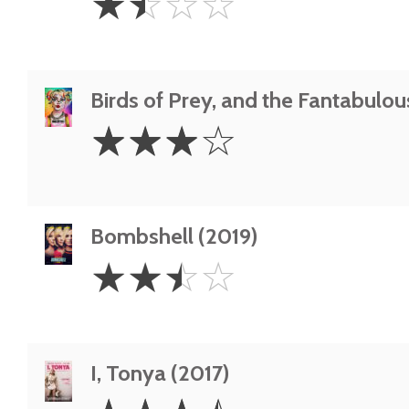
☆
☆
☆
☆
Stars
Birds of Prey, and the Fantabulo
3
☆
☆
☆
☆
Stars
Bombshell (2019)
2.5
☆
☆
☆
☆
Stars
I, Tonya (2017)
3.5