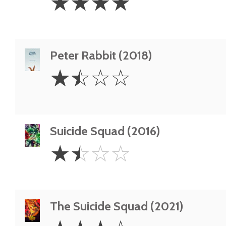
☆
☆
☆
☆
Stars
Peter Rabbit (2018)
1.5
☆
☆
☆
☆
Stars
Suicide Squad (2016)
1.5
☆
☆
☆
☆
Stars
The Suicide Squad (2021)
3