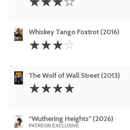
☆
☆
☆
☆
Stars
Whiskey Tango Foxtrot (2016)
3
☆
☆
☆
☆
Stars
The Wolf of Wall Street (2013)
4
☆
☆
☆
☆
Stars
“Wuthering Heights” (2026)
PATREON EXCLUSIVE