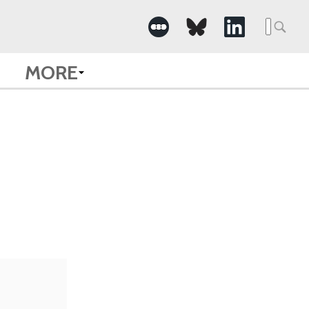
Searc
for:
MORE