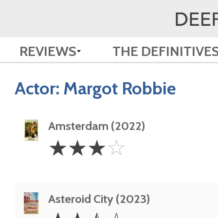
REVIEWS
THE DEFINITIVE
Actor:
Margot Robbie
Amsterdam (2022)
3
☆
☆
☆
☆
Stars
Asteroid City (2023)
2.5