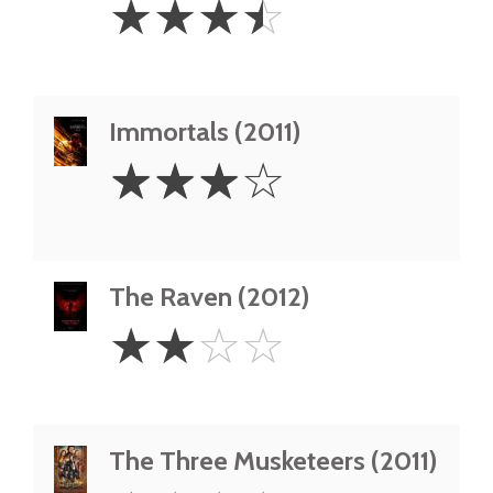
☆
☆
☆
☆
Stars
Immortals (2011)
3
☆
☆
☆
☆
Stars
The Raven (2012)
2
☆
☆
☆
☆
Stars
The Three Musketeers (2011)
1