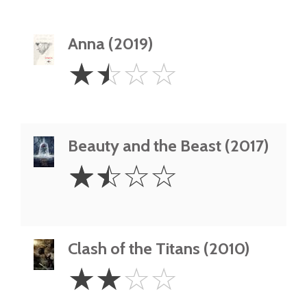
Anna (2019)
1.5
☆
☆
☆
☆
Stars
Beauty and the Beast (2017)
1.5
☆
☆
☆
☆
Stars
Clash of the Titans (2010)
2
☆
☆
☆
☆
Stars