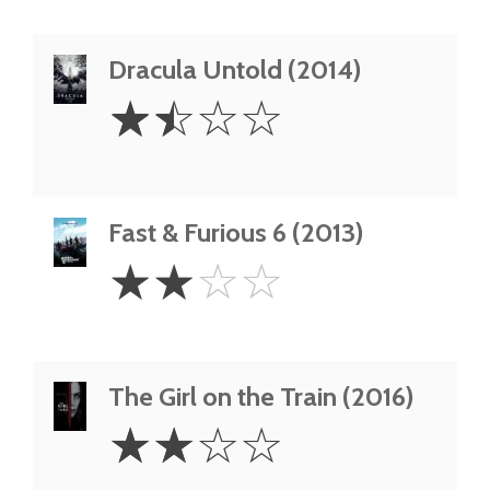
Dracula Untold (2014)
1.5
☆
☆
☆
☆
Stars
Fast & Furious 6 (2013)
2
☆
☆
☆
☆
Stars
The Girl on the Train (2016)
2
☆
☆
☆
☆
Stars