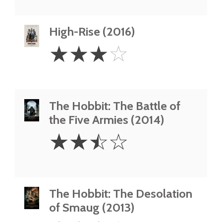
High-Rise (2016)
3
☆
☆
☆
☆
Stars
The Hobbit: The Battle of
the Five Armies (2014)
2.5
☆
☆
☆
☆
Stars
The Hobbit: The Desolation
of Smaug (2013)
3.5