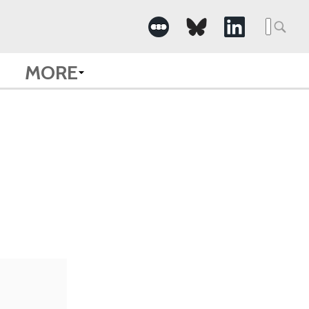
Searc
for:
MORE