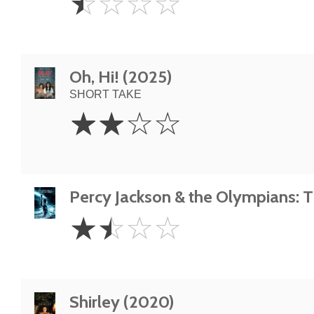
☆
☆
☆
☆
Star
Oh, Hi! (2025)
SHORT TAKE
2
☆
☆
☆
☆
Stars
Percy Jackson & the Olympians: T
1.5
☆
☆
☆
☆
Stars
Shirley (2020)