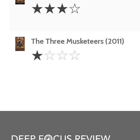
3
☆
☆
☆
☆
Stars
The Three Musketeers (2011)
1
☆
☆
☆
☆
Star