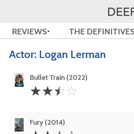
REVIEWS
THE DEFINITIVE
Actor:
Logan Lerman
Bullet Train (2022)
2.5
☆
☆
☆
☆
Stars
Fury (2014)
2.5