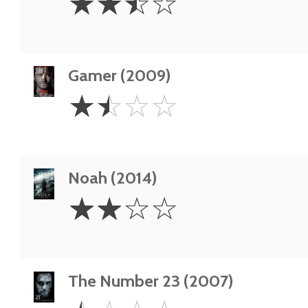
☆
☆
☆
☆
Stars
Gamer (2009)
1.5
☆
☆
☆
☆
Stars
Noah (2014)
2
☆
☆
☆
☆
Stars
The Number 23 (2007)
0.5