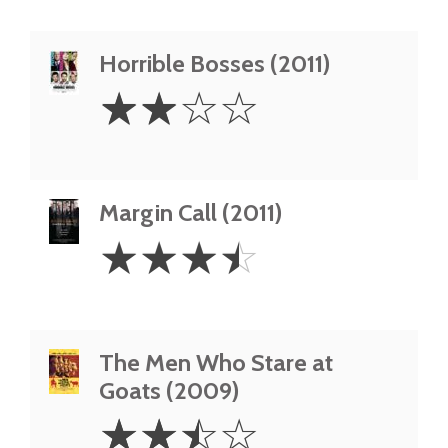
Horrible Bosses (2011)
2
☆
☆
☆
☆
Stars
Margin Call (2011)
3.5
☆
☆
☆
☆
Stars
The Men Who Stare at
Goats (2009)
2.5
☆
☆
☆
☆
Stars