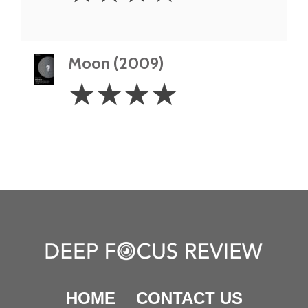
Moon (2009)
4
☆
☆
☆
☆
Stars
HOME
CONTACT US