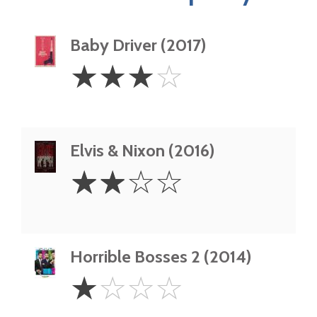
Baby Driver (2017)
3
☆
☆
☆
☆
Stars
Elvis & Nixon (2016)
2
☆
☆
☆
☆
Stars
Horrible Bosses 2 (2014)
1
☆
☆
☆
☆
Star