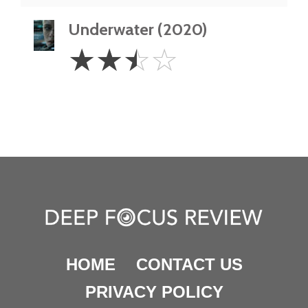
Underwater (2020)
2.5
☆
☆
☆
☆
Stars
HOME
CONTACT US
PRIVACY POLICY