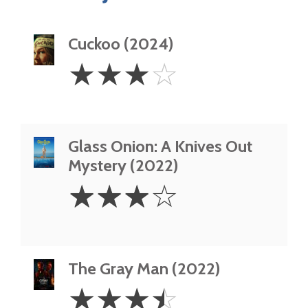
Cuckoo (2024)
3
☆
☆
☆
☆
Stars
Glass Onion: A Knives Out
Mystery (2022)
3
☆
☆
☆
☆
Stars
The Gray Man (2022)
3.5
☆
☆
☆
☆
Stars