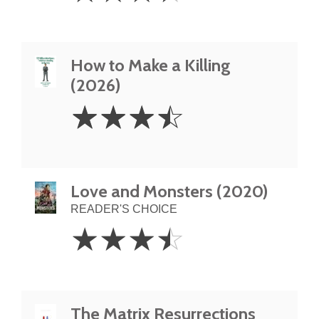
How to Make a Killing
(2026)
3.5
☆
☆
☆
☆
Stars
Love and Monsters (2020)
READER'S CHOICE
3.5
☆
☆
☆
☆
Stars
The Matrix Resurrections