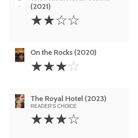
(2021)
2
☆
☆
☆
☆
Stars
On the Rocks (2020)
3
☆
☆
☆
☆
Stars
The Royal Hotel (2023)
READER'S CHOICE
3
☆
☆
☆
☆
Stars