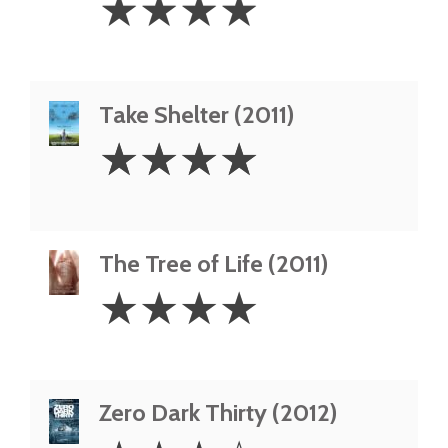
☆
☆
☆
☆
Stars
Take Shelter (2011)
4
☆
☆
☆
☆
Stars
The Tree of Life (2011)
4
☆
☆
☆
☆
Stars
Zero Dark Thirty (2012)
3