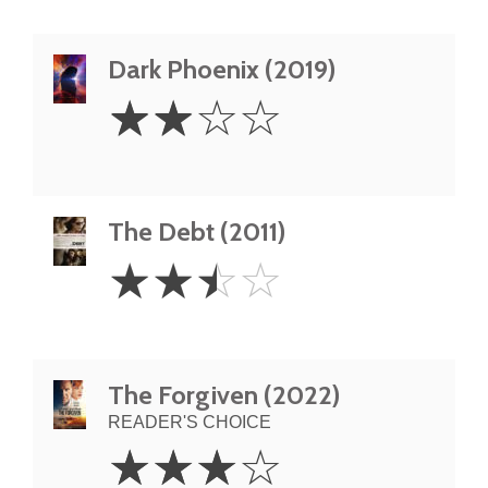
Dark Phoenix (2019)
2
☆
☆
☆
☆
Stars
The Debt (2011)
2.5
☆
☆
☆
☆
Stars
The Forgiven (2022)
READER'S CHOICE
3
☆
☆
☆
☆
Stars