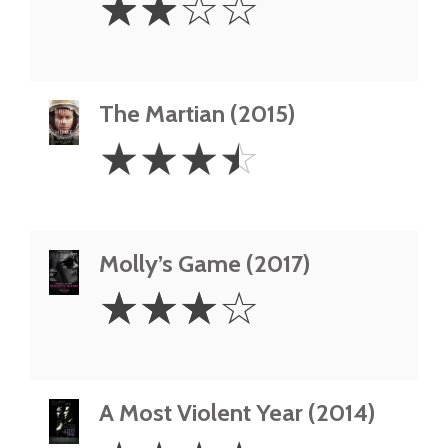
☆
☆
☆
☆
Stars
The Martian (2015)
3.5
☆
☆
☆
☆
Stars
Molly’s Game (2017)
3
☆
☆
☆
☆
Stars
A Most Violent Year (2014)
4