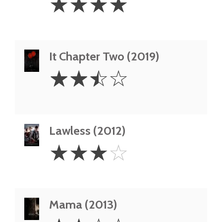
☆
☆
☆
☆
Stars
It Chapter Two (2019)
2.5
☆
☆
☆
☆
Stars
Lawless (2012)
3
☆
☆
☆
☆
Stars
Mama (2013)
2