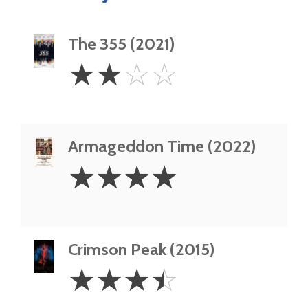
The 355 (2021)
2
☆
☆
☆
☆
Stars
Armageddon Time (2022)
4
☆
☆
☆
☆
Stars
Crimson Peak (2015)
3.5
☆
☆
☆
☆
Stars