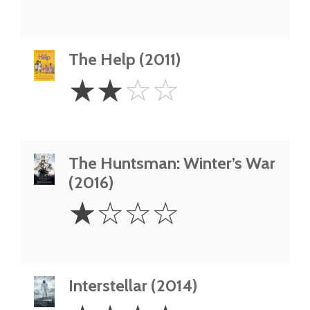
The Help (2011)
2
☆
☆
☆
☆
Stars
The Huntsman: Winter’s War
(2016)
1
☆
☆
☆
☆
Star
Interstellar (2014)
4