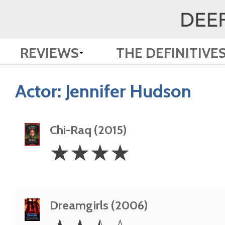
REVIEWS
THE DEFINITIVE
Actor:
Jennifer Hudson
Chi-Raq (2015)
4
☆
☆
☆
☆
Stars
Dreamgirls (2006)
2.5