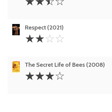
☆
☆
☆
☆
Stars
Respect (2021)
2
☆
☆
☆
☆
Stars
The Secret Life of Bees (2008)
3
☆
☆
☆
☆
Stars