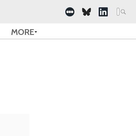
Searc
for:
MORE