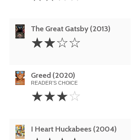
The Great Gatsby (2013)
2
☆
☆
☆
☆
Stars
Greed (2020)
READER'S CHOICE
3
☆
☆
☆
☆
Stars
I Heart Huckabees (2004)
4