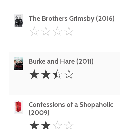
The Brothers Grimsby (2016)
0
☆
☆
☆
☆
Star
Burke and Hare (2011)
2.5
☆
☆
☆
☆
Stars
Confessions of a Shopaholic
(2009)
2
☆
☆
☆
☆
Stars