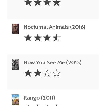
☆
☆
☆
☆
Stars
Nocturnal Animals (2016)
3.5
☆
☆
☆
☆
Stars
Now You See Me (2013)
2
☆
☆
☆
☆
Stars
Rango (2011)
4