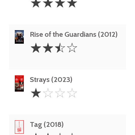
☆
☆
☆
☆
Stars
Rise of the Guardians (2012)
2.5
☆
☆
☆
☆
Stars
Strays (2023)
1
☆
☆
☆
☆
Star
Tag (2018)
2