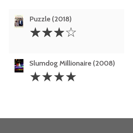
Puzzle (2018)
3
☆
☆
☆
☆
Stars
Slumdog Millionaire (2008)
4
☆
☆
☆
☆
Stars