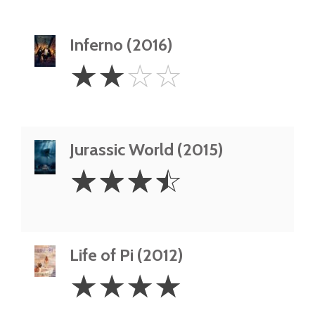
Inferno (2016)
2
☆
☆
☆
☆
Stars
Jurassic World (2015)
3.5
☆
☆
☆
☆
Stars
Life of Pi (2012)
4
☆
☆
☆
☆
Stars