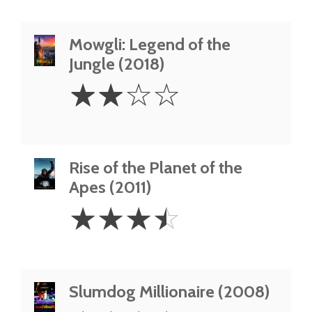
Mowgli: Legend of the
Jungle (2018)
2
☆
☆
☆
☆
Stars
Rise of the Planet of the
Apes (2011)
3.5
☆
☆
☆
☆
Stars
Slumdog Millionaire (2008)
4