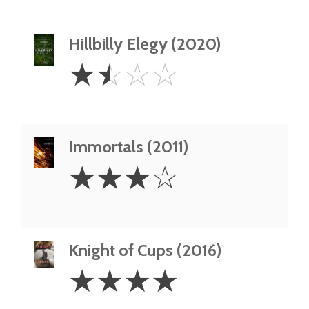
Hillbilly Elegy (2020)
1.5
☆
☆
☆
☆
Stars
Immortals (2011)
3
☆
☆
☆
☆
Stars
Knight of Cups (2016)
4
☆
☆
☆
☆
Stars