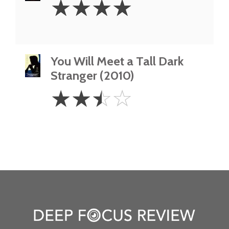
☆
☆
☆
☆
Stars
You Will Meet a Tall Dark
Stranger (2010)
2.5
☆
☆
☆
☆
Stars