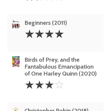
Beginners (2011)
4
☆
☆
☆
☆
Stars
Birds of Prey, and the
Fantabulous Emancipation
of One Harley Quinn (2020)
3
☆
☆
☆
☆
Stars
Christopher Robin (2018)