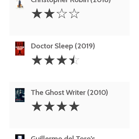
2
☆
☆
☆
☆
Stars
Doctor Sleep (2019)
3.5
☆
☆
☆
☆
Stars
The Ghost Writer (2010)
4
☆
☆
☆
☆
Stars
Guillermo del Toro’s