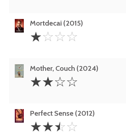
Mortdecai (2015)
1
☆
☆
☆
☆
Star
Mother, Couch (2024)
2
☆
☆
☆
☆
Stars
Perfect Sense (2012)
2.5
☆
☆
☆
☆
Stars