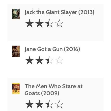
Jack the Giant Slayer (2013)
2.5
☆
☆
☆
☆
Stars
Jane Got a Gun (2016)
2.5
☆
☆
☆
☆
Stars
The Men Who Stare at
Goats (2009)
2.5
☆
☆
☆
☆
Stars