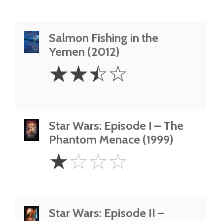
Salmon Fishing in the
Yemen (2012)
2.5
☆
☆
☆
☆
Stars
Star Wars: Episode I – The
Phantom Menace (1999)
1
☆
☆
☆
☆
Star
Star Wars: Episode II –