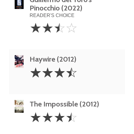
Pinocchio (2022)
READER'S CHOICE
2.5
☆
☆
☆
☆
Stars
Haywire (2012)
3.5
☆
☆
☆
☆
Stars
The Impossible (2012)
3.5
☆
☆
☆
☆
Stars