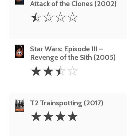
Attack of the Clones (2002)
0.5
☆
☆
☆
☆
Star
Star Wars: Episode III –
Revenge of the Sith (2005)
2.5
☆
☆
☆
☆
Stars
T2 Trainspotting (2017)
4
☆
☆
☆
☆
Stars