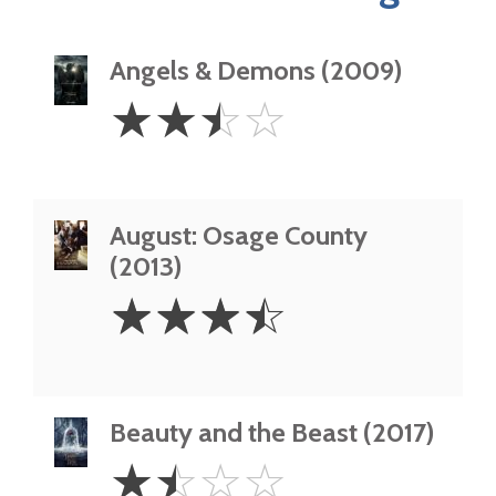
Angels & Demons (2009)
2.5
☆
☆
☆
☆
Stars
August: Osage County
(2013)
3.5
☆
☆
☆
☆
Stars
Beauty and the Beast (2017)
1.5
☆
☆
☆
☆
Stars