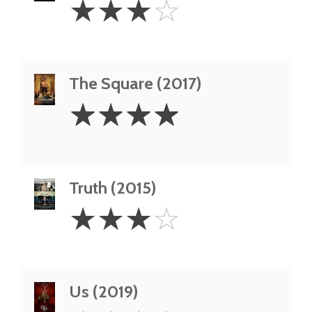
☆
☆
☆
☆
Stars
The Square (2017)
4
☆
☆
☆
☆
Stars
Truth (2015)
3
☆
☆
☆
☆
Stars
Us (2019)
3