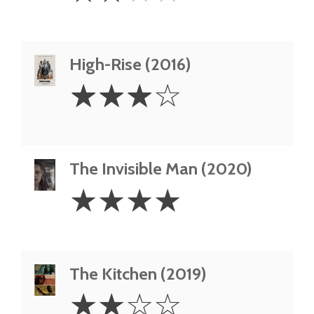
High-Rise (2016)
3
☆
☆
☆
☆
Stars
The Invisible Man (2020)
4
☆
☆
☆
☆
Stars
The Kitchen (2019)
2
☆
☆
☆
☆
Stars