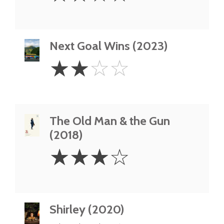
Next Goal Wins (2023)
2
☆
☆
☆
☆
Stars
The Old Man & the Gun
(2018)
3
☆
☆
☆
☆
Stars
Shirley (2020)
3