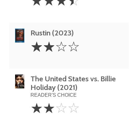
☆
☆
☆
☆
Stars
Rustin (2023)
2
☆
☆
☆
☆
Stars
The United States vs. Billie
Holiday (2021)
READER'S CHOICE
2
☆
☆
☆
☆
Stars