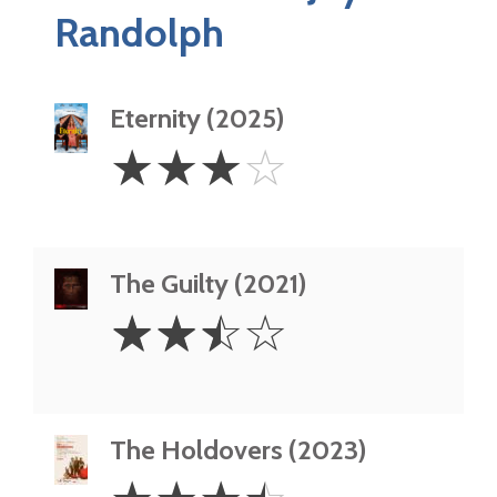
Randolph
Eternity (2025)
3
☆
☆
☆
☆
Stars
The Guilty (2021)
2.5
☆
☆
☆
☆
Stars
The Holdovers (2023)
3.5