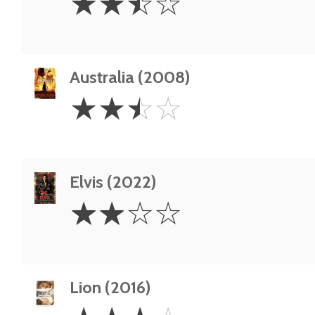
☆
☆
☆
☆
Stars
Australia (2008)
2.5
☆
☆
☆
☆
Stars
Elvis (2022)
2
☆
☆
☆
☆
Stars
Lion (2016)
3