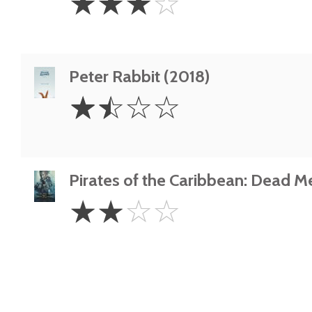
☆
☆
☆
☆
Stars
Peter Rabbit (2018)
1.5
☆
☆
☆
☆
Stars
Pirates of the Caribbean: Dead Me
2
☆
☆
☆
☆
Stars