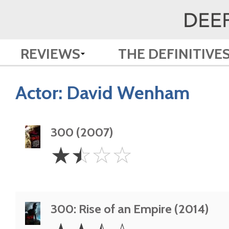
REVIEWS
THE DEFINITIVE
Actor:
David Wenham
300 (2007)
1.5
☆
☆
☆
☆
Stars
300: Rise of an Empire (2014)
2.5