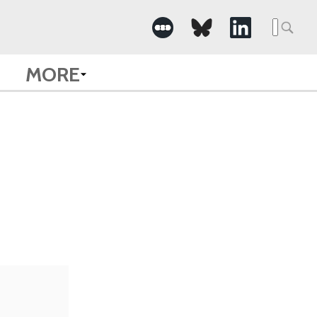
Searc
for:
MORE