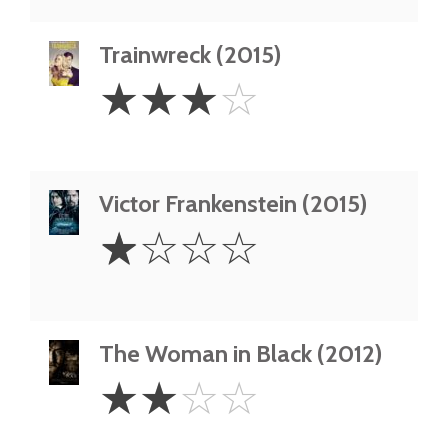
Trainwreck (2015)
3
☆
☆
☆
☆
Stars
Victor Frankenstein (2015)
1
☆
☆
☆
☆
Star
The Woman in Black (2012)
2
☆
☆
☆
☆
Stars