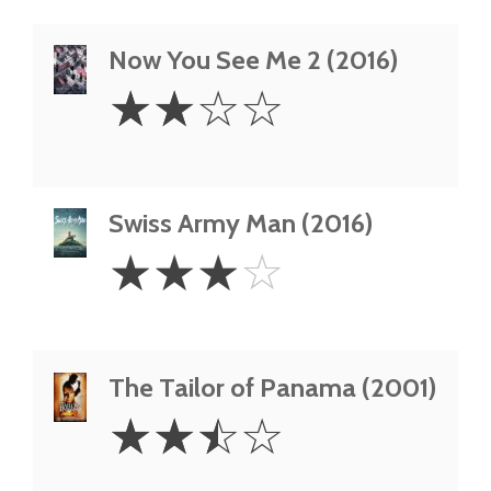
Now You See Me 2 (2016)
2
☆
☆
☆
☆
Stars
Swiss Army Man (2016)
3
☆
☆
☆
☆
Stars
The Tailor of Panama (2001)
2.5
☆
☆
☆
☆
Stars