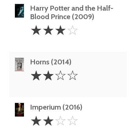
Harry Potter and the Half-
Blood Prince (2009)
3
☆
☆
☆
☆
Stars
Horns (2014)
2
☆
☆
☆
☆
Stars
Imperium (2016)
2
☆
☆
☆
☆
Stars