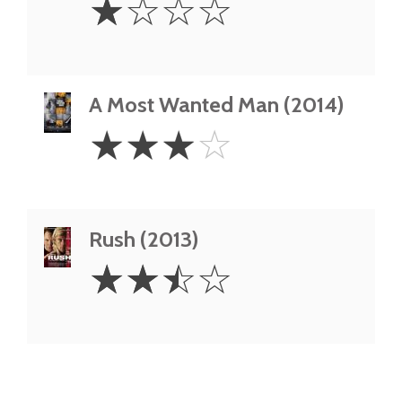
☆
☆
☆
☆
Star
A Most Wanted Man (2014)
3
☆
☆
☆
☆
Stars
Rush (2013)
2.5
☆
☆
☆
☆
Stars