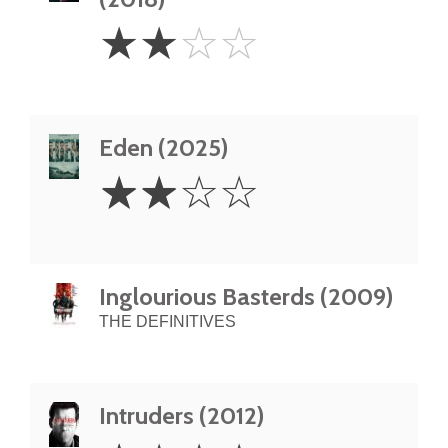
2
☆
☆
☆
☆
Stars
Eden (2025)
2
☆
☆
☆
☆
Stars
Inglourious Basterds (2009)
THE DEFINITIVES
Intruders (2012)
1