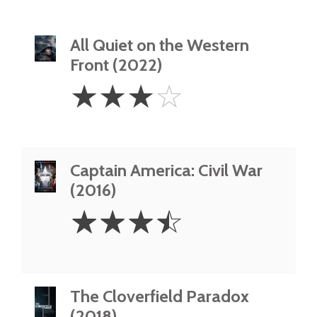
All Quiet on the Western
Front (2022)
3
☆
☆
☆
☆
Stars
Captain America: Civil War
(2016)
3.5
☆
☆
☆
☆
Stars
The Cloverfield Paradox
(2018)