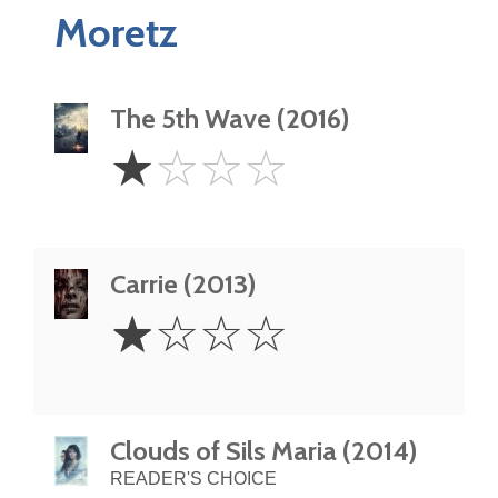
Moretz
The 5th Wave (2016)
1
☆
☆
☆
☆
Star
Carrie (2013)
1
☆
☆
☆
☆
Star
Clouds of Sils Maria (2014)
READER'S CHOICE