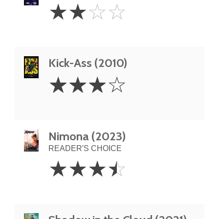
2
☆
☆
☆
☆
Stars
Kick-Ass (2010)
3
☆
☆
☆
☆
Stars
Nimona (2023)
READER'S CHOICE
3.5
☆
☆
☆
☆
Stars