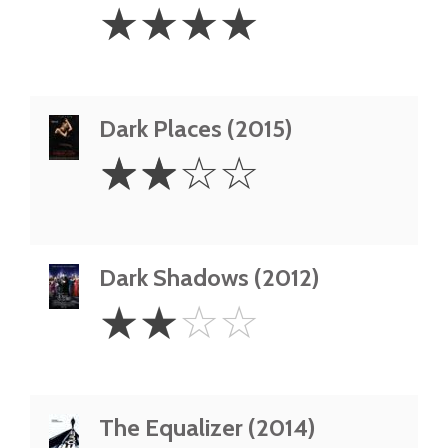
4
☆
☆
☆
☆
Stars
Dark Places (2015)
2
☆
☆
☆
☆
Stars
Dark Shadows (2012)
2
☆
☆
☆
☆
Stars
The Equalizer (2014)