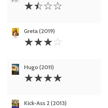
1.5
☆
☆
☆
☆
Stars
Greta (2019)
3
☆
☆
☆
☆
Stars
Hugo (2011)
4
☆
☆
☆
☆
Stars
Kick-Ass 2 (2013)