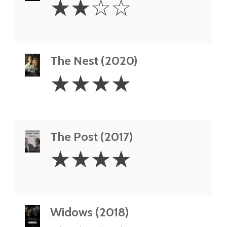
☆
☆
☆
☆
Stars
The Nest (2020)
4
☆
☆
☆
☆
Stars
The Post (2017)
4
☆
☆
☆
☆
Stars
Widows (2018)
4