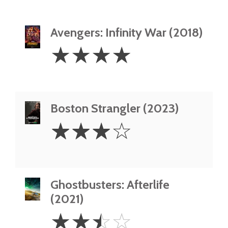
Avengers: Infinity War (2018)
4
☆
☆
☆
☆
Stars
Boston Strangler (2023)
3
☆
☆
☆
☆
Stars
Ghostbusters: Afterlife
(2021)
2.5
☆
☆
☆
☆
Stars