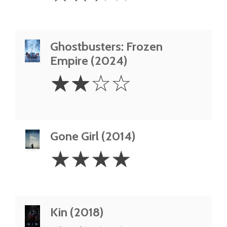
Ghostbusters: Frozen
Empire (2024)
2
☆
☆
☆
☆
Stars
Gone Girl (2014)
4
☆
☆
☆
☆
Stars
Kin (2018)
2