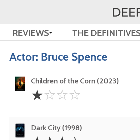
REVIEWS
THE DEFINITIVE
Actor:
Bruce Spence
Children of the Corn (2023)
1
☆
☆
☆
☆
Star
Dark City (1998)
3