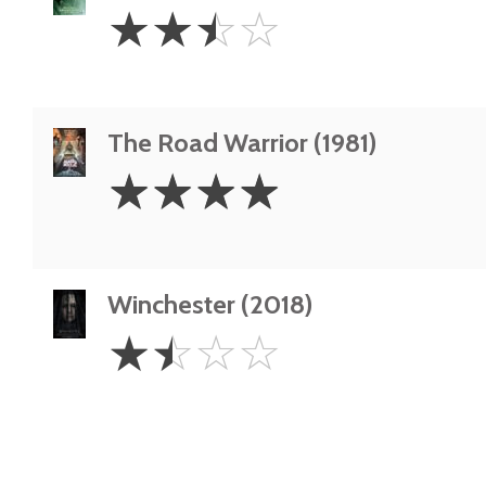
2.5
☆
☆
☆
☆
Stars
The Road Warrior (1981)
4
☆
☆
☆
☆
Stars
Winchester (2018)
1.5
☆
☆
☆
☆
Stars