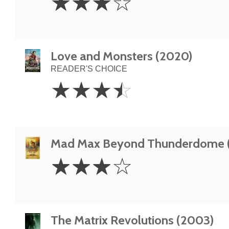
☆
☆
☆
☆
Stars
Love and Monsters (2020)
READER'S CHOICE
3.5
☆
☆
☆
☆
Stars
Mad Max Beyond Thunderdome (
3
☆
☆
☆
☆
Stars
The Matrix Revolutions (2003)