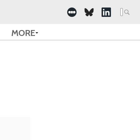
Searc
for:
MORE