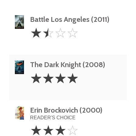
Battle Los Angeles (2011)
1.5
☆
☆
☆
☆
Stars
The Dark Knight (2008)
4
☆
☆
☆
☆
Stars
Erin Brockovich (2000)
READER'S CHOICE
3
☆
☆
☆
☆
Stars