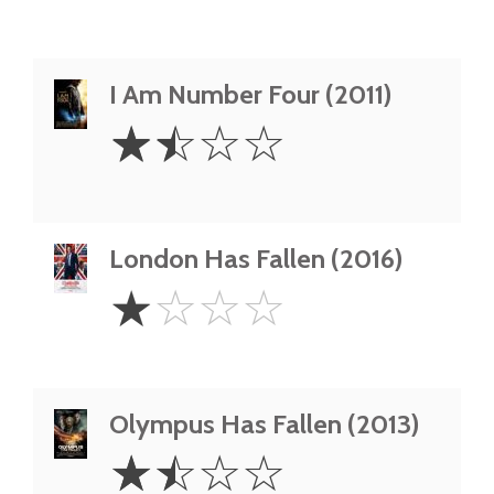
I Am Number Four (2011)
1.5
☆
☆
☆
☆
Stars
London Has Fallen (2016)
1
☆
☆
☆
☆
Star
Olympus Has Fallen (2013)
1.5
☆
☆
☆
☆
Stars