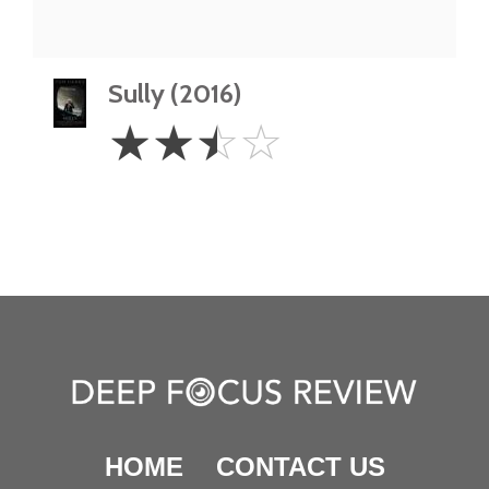
Sully (2016)
2.5
☆
☆
☆
☆
Stars
HOME
CONTACT US