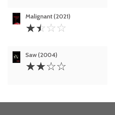
Malignant (2021)
1.5
☆
☆
☆
☆
Stars
Saw (2004)
2
☆
☆
☆
☆
Stars