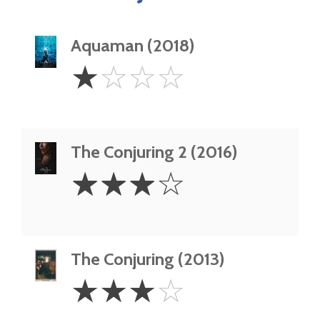
Aquaman (2018)
1
☆
☆
☆
☆
Star
The Conjuring 2 (2016)
3
☆
☆
☆
☆
Stars
The Conjuring (2013)
3
☆
☆
☆
☆
Stars