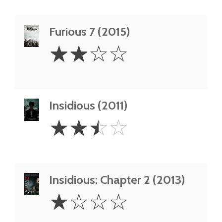
Furious 7 (2015)
2
☆
☆
☆
☆
Stars
Insidious (2011)
2.5
☆
☆
☆
☆
Stars
Insidious: Chapter 2 (2013)
1
☆
☆
☆
☆
Star