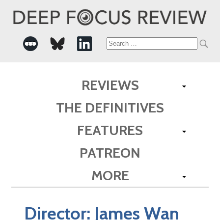
Search
for:
REVIEWS
THE DEFINITIVES
FEATURES
PATREON
MORE
Director:
James Wan