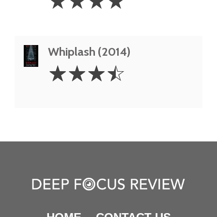
☆
☆
☆
☆
Stars
Whiplash (2014)
3.5
☆
☆
☆
☆
Stars