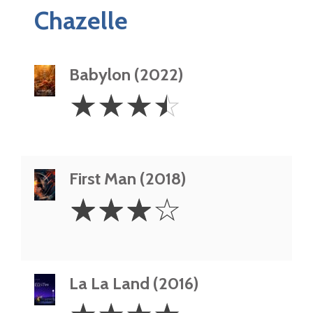
Chazelle
Babylon (2022)
3.5
☆
☆
☆
☆
Stars
First Man (2018)
3
☆
☆
☆
☆
Stars
La La Land (2016)
4