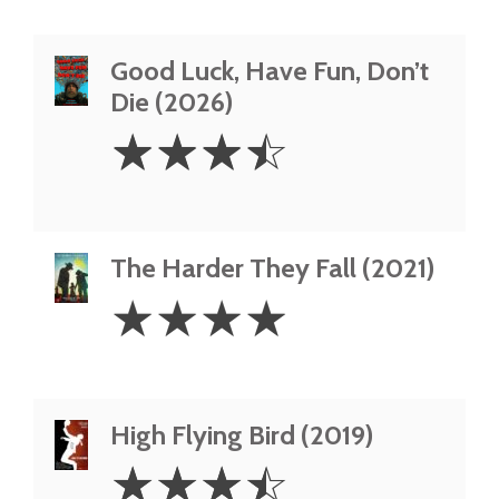
Good Luck, Have Fun, Don’t
Die (2026)
3.5
☆
☆
☆
☆
Stars
The Harder They Fall (2021)
4
☆
☆
☆
☆
Stars
High Flying Bird (2019)
3.5
☆
☆
☆
☆
Stars