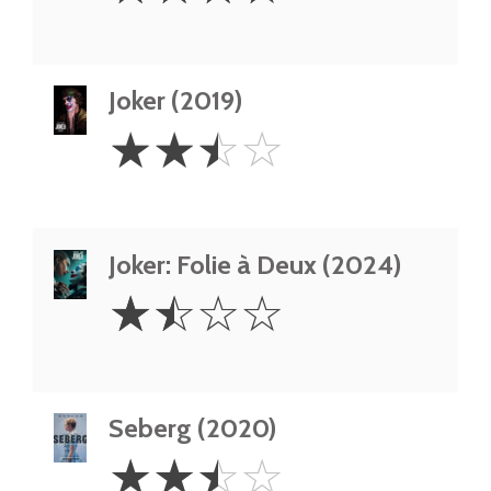
Joker (2019)
2.5
☆
☆
☆
☆
Stars
Joker: Folie à Deux (2024)
1.5
☆
☆
☆
☆
Stars
Seberg (2020)
2.5
☆
☆
☆
☆
Stars