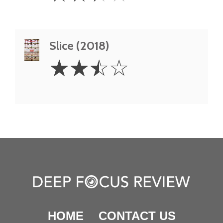
Slice (2018)
2.5
☆
☆
☆
☆
Stars
HOME
CONTACT US