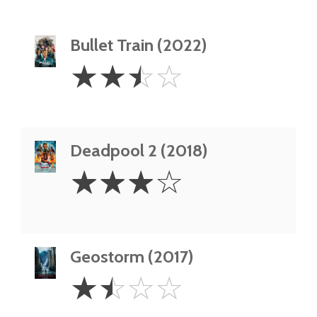
Bullet Train (2022)
2.5
☆
☆
☆
☆
Stars
Deadpool 2 (2018)
3
☆
☆
☆
☆
Stars
Geostorm (2017)
1.5
☆
☆
☆
☆
Stars