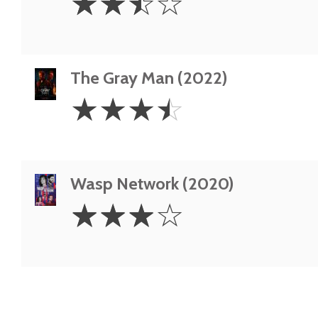
☆
☆
☆
☆
Stars
The Gray Man (2022)
3.5
☆
☆
☆
☆
Stars
Wasp Network (2020)
3
☆
☆
☆
☆
Stars