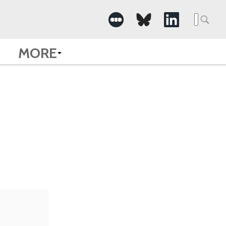
Searc
for:
MORE