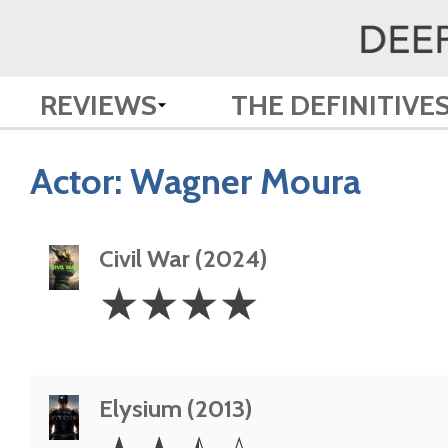
REVIEWS
THE DEFINITIVE
Actor:
Wagner Moura
Civil War (2024)
4
☆
☆
☆
☆
Stars
Elysium (2013)
2.5