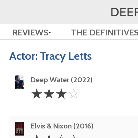
REVIEWS
THE DEFINITIVE
Actor:
Tracy Letts
Deep Water (2022)
3
☆
☆
☆
☆
Stars
Elvis & Nixon (2016)
2