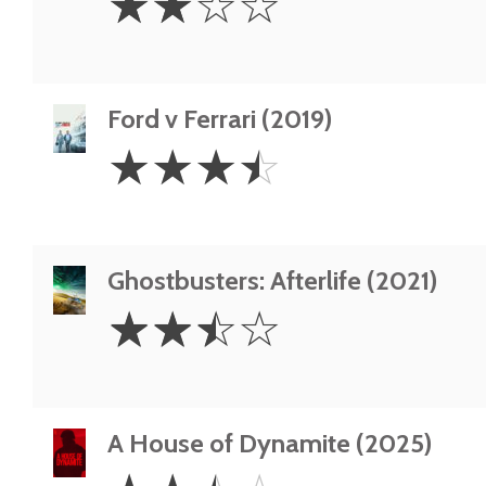
☆
☆
☆
☆
Stars
Ford v Ferrari (2019)
3.5
☆
☆
☆
☆
Stars
Ghostbusters: Afterlife (2021)
2.5
☆
☆
☆
☆
Stars
A House of Dynamite (2025)
2.5