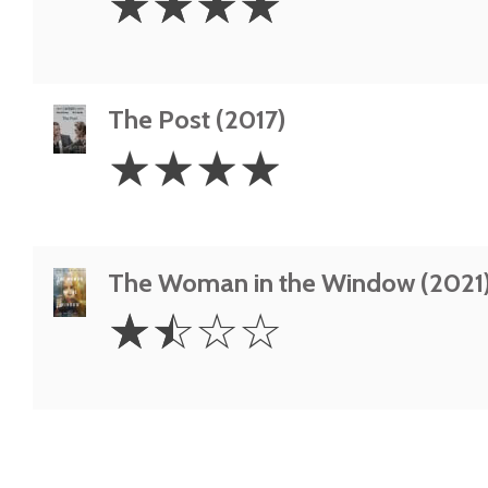
☆
☆
☆
☆
Stars
The Post (2017)
4
☆
☆
☆
☆
Stars
The Woman in the Window (2021
1.5
☆
☆
☆
☆
Stars