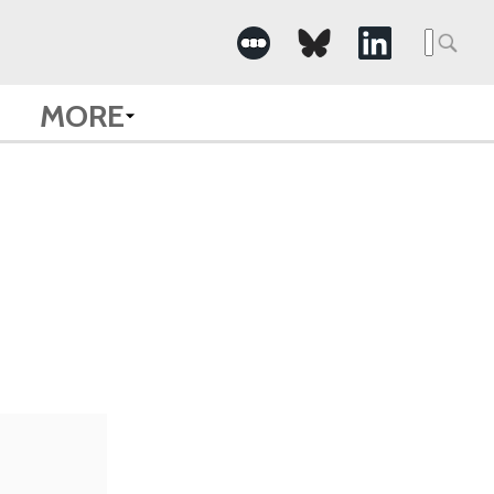
Searc
for:
MORE