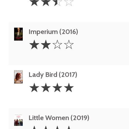
☆
☆
☆
☆
Stars
Imperium (2016)
2
☆
☆
☆
☆
Stars
Lady Bird (2017)
4
☆
☆
☆
☆
Stars
Little Women (2019)
4