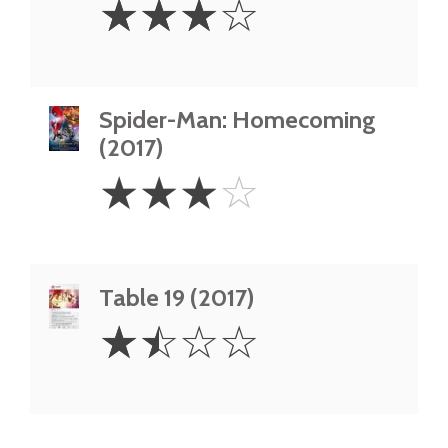
☆
☆
☆
☆
Stars
Spider-Man: Homecoming
(2017)
3
☆
☆
☆
☆
Stars
Table 19 (2017)
1.5
☆
☆
☆
☆
Stars