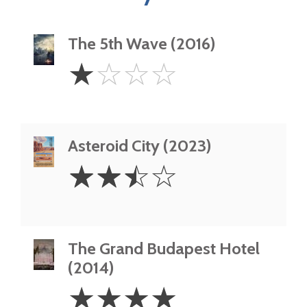
The 5th Wave (2016)
1
☆
☆
☆
☆
Star
Asteroid City (2023)
2.5
☆
☆
☆
☆
Stars
The Grand Budapest Hotel
(2014)
4
☆
☆
☆
☆
Stars