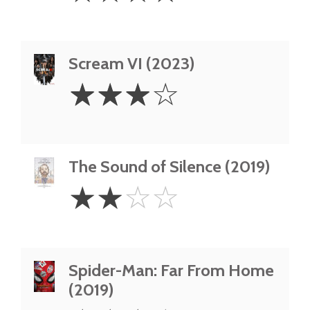
Scream VI (2023)
3
☆
☆
☆
☆
Stars
The Sound of Silence (2019)
2
☆
☆
☆
☆
Stars
Spider-Man: Far From Home
(2019)
3