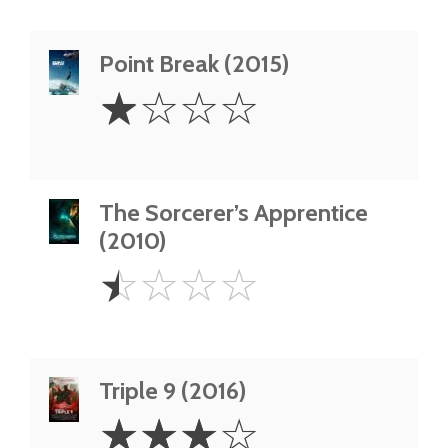
Point Break (2015)
1
☆
☆
☆
☆
Star
The Sorcerer’s Apprentice
(2010)
0.5
☆
☆
☆
☆
Star
Triple 9 (2016)
3
☆
☆
☆
☆
Stars