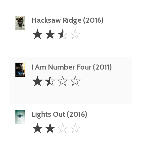
Hacksaw Ridge (2016)
2.5
☆
☆
☆
☆
Stars
I Am Number Four (2011)
1.5
☆
☆
☆
☆
Stars
Lights Out (2016)
2
☆
☆
☆
☆
Stars