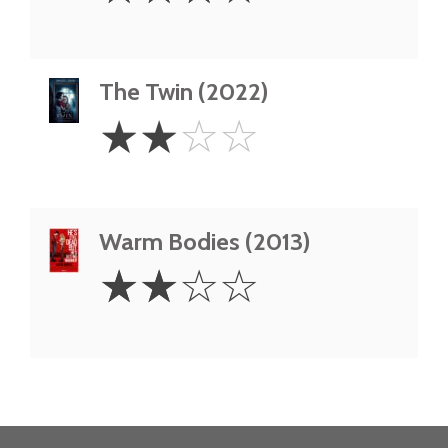
The Twin (2022)
2
☆
☆
☆
☆
Stars
Warm Bodies (2013)
2
☆
☆
☆
☆
Stars